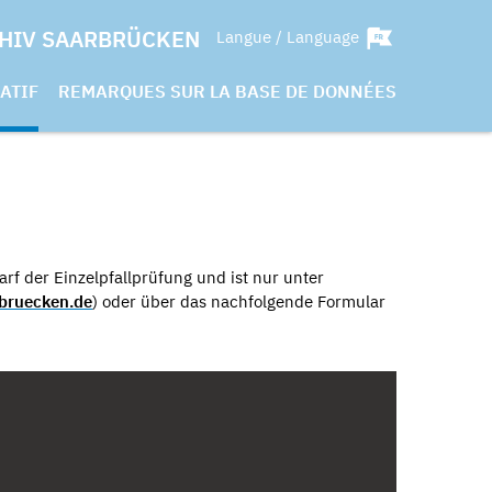
HIV SAARBRÜCKEN
Langue / Language
ATIF
REMARQUES SUR LA BASE DE DONNÉES
rf der Einzelpfallprüfung und ist nur unter
bruecken.de
) oder über das nachfolgende Formular