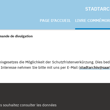
STADTARC
PAGE D'ACCUEIL
LIVRE COMMÉMOR
mande de divulgation
ivgesetzes die Möglichkeit der Schutzfristenverkürzung. Dies beda
nteresse nehmen Sie bitte mit uns per E-Mail (
stadtarchiv@saar
s souhaitez consulter les données