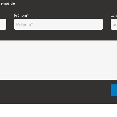
 demande
Prénom*
adr