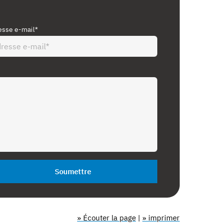
esse e-mail*
Soumettre
» Écouter la page
|
» imprimer