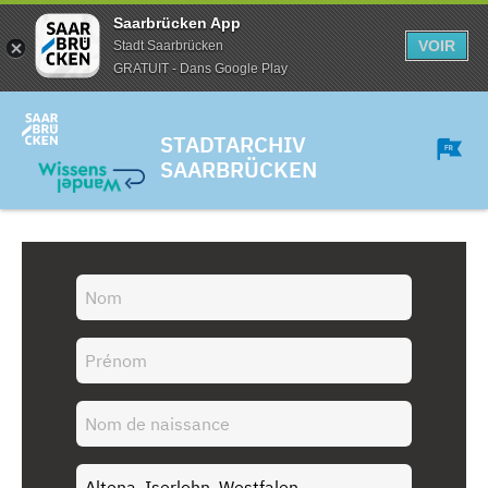
Saarbrücken App
VOIR
Stadt Saarbrücken
GRATUIT - Dans Google Play
STADTARCHIV
SAARBRÜCKEN