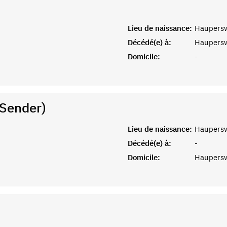
Lieu de naissance:
Haupersw
Décédé(e) à:
Haupersw
Domicile:
-
(Sender)
Lieu de naissance:
Haupersw
Décédé(e) à:
-
Domicile:
Haupersw