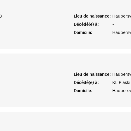
3
Lieu de naissance:
Haupersw
Décédé(e) à:
-
Domicile:
Haupersw
Lieu de naissance:
Haupersw
Décédé(e) à:
KL Piaski
Domicile:
Haupersw