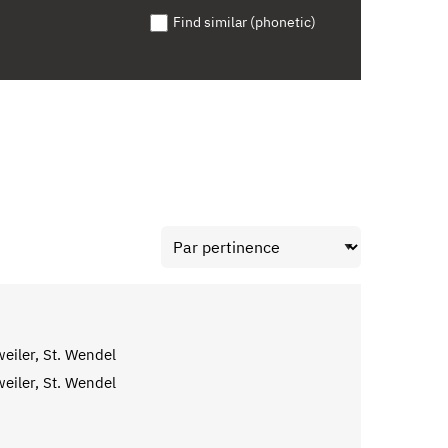
Find similar (phonetic)
eiler, St. Wendel
eiler, St. Wendel