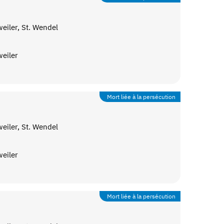
eiler, St. Wendel
eiler
Mort liée à la persécution
eiler, St. Wendel
eiler
Mort liée à la persécution