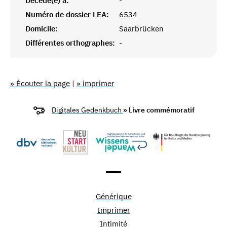
Décédé(e) à:
-
Numéro de dossier LEA:
6534
Domicile:
Saarbrücken
Différentes orthographes:
-
» Écouter la page
|
» imprimer
Digitales Gedenkbuch
» Livre commémoratif
Générique
Imprimer
Intimité