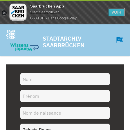
Saarbrücken App
VOIR
Stadt Saarbrücken
GRATUIT - Dans Google Play
STADTARCHIV
SAARBRÜCKEN