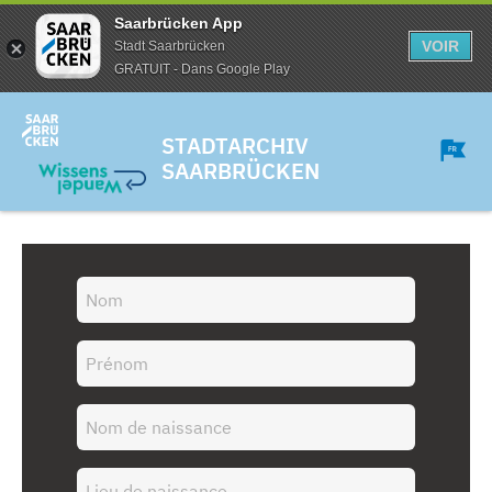
Saarbrücken App
VOIR
Stadt Saarbrücken
GRATUIT - Dans Google Play
STADTARCHIV
SAARBRÜCKEN