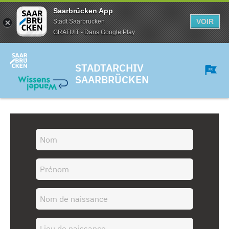
Saarbrücken App
VOIR
Stadt Saarbrücken
GRATUIT - Dans Google Play
STADTARCHIV
SAARBRÜCKEN