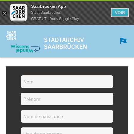
Saarbrücken App
VOIR
Stadt Saarbrücken
GRATUIT - Dans Google Play
STADTARCHIV
SAARBRÜCKEN