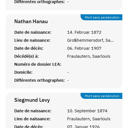
Différentes orthographes:
-
Mort sans persécution
Nathan
Hanau
Date de naissance:
14. Februar 1872
Lieu de naissance:
Großhemmersdorf, Saarlouis
Date de décès:
06. Februar 1907
Décédé(e) à:
Fraulautern, Saarlouis
Numéro de dossier LEA:
Domicile:
-
Différentes orthographes:
-
Mort sans persécution
Siegmund
Levy
Date de naissance:
10. September 1874
Lieu de naissance:
Fraulautern, Saarlouis
Date de décès:
07. Januar 1926