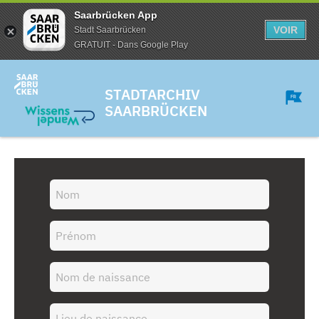
Saarbrücken App
VOIR
Stadt Saarbrücken
GRATUIT - Dans Google Play
STADTARCHIV
SAARBRÜCKEN