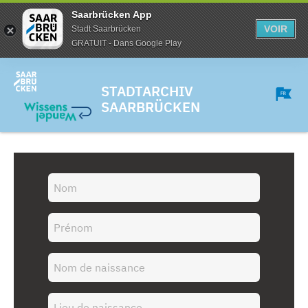
Saarbrücken App
VOIR
Stadt Saarbrücken
GRATUIT - Dans Google Play
STADTARCHIV
SAARBRÜCKEN