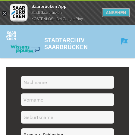
Saarbrücken App
ANSEHEN
Stadt Saarbrücken
KOSTENLOS - Bei Google Play
STADTARCHIV
SAARBRÜCKEN