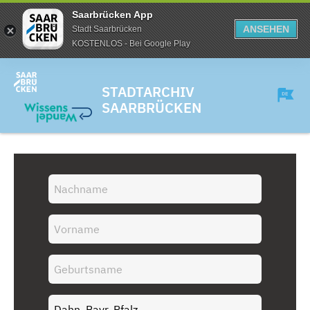
Saarbrücken App
ANSEHEN
Stadt Saarbrücken
KOSTENLOS - Bei Google Play
STADTARCHIV
SAARBRÜCKEN