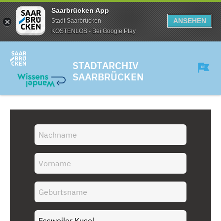
Saarbrücken App
ANSEHEN
Stadt Saarbrücken
KOSTENLOS - Bei Google Play
STADTARCHIV
SAARBRÜCKEN