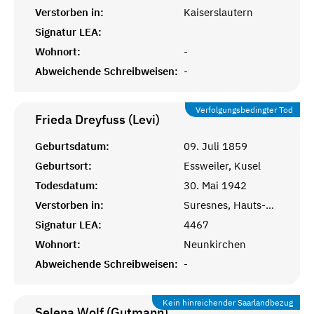
Verstorben in:
Kaiserslautern
Signatur LEA:
Wohnort:
-
Abweichende Schreibweisen:
-
Verfolgungsbedingter Tod
Frieda Dreyfuss (Levi)
Geburtsdatum:
09. Juli 1859
Geburtsort:
Essweiler, Kusel
Todesdatum:
30. Mai 1942
Verstorben in:
Suresnes, Hauts-de-Seine
Signatur LEA:
4467
Wohnort:
Neunkirchen
Abweichende Schreibweisen:
-
Kein hinreichender Saarlandbezug
Selena Wolf (Gutmann)