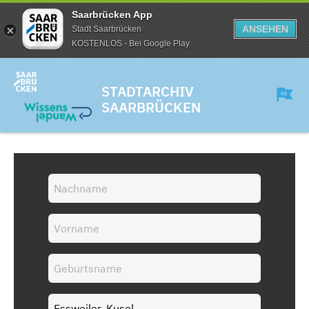
Saarbrücken App
ANSEHEN
Stadt Saarbrücken
KOSTENLOS - Bei Google Play
STADTARCHIV
SAARBRÜCKEN