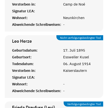
Verstorben in:
Camp de Noé
Signatur LEA:
Wohnort:
Neunkirchen
Abweichende Schreibweisen:
-
Nicht verfolgungsbedingter Tod
Leo
Herze
Geburtsdatum:
17. Juli 1895
Geburtsort:
Essweiler Kusel
Todesdatum:
06. August 1914
Verstorben in:
Kaiserslautern
Signatur LEA:
Wohnort:
-
Abweichende Schreibweisen:
-
Verfolgungsbedingter Tod
Frieda Dreyfuss (Levi)