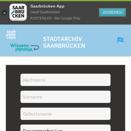
Saarbrücken App
ANSEHEN
Stadt Saarbrücken
KOSTENLOS - Bei Google Play
STADTARCHIV
SAARBRÜCKEN