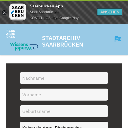
Saarbrücken App
ANSEHEN
Stadt Saarbrücken
KOSTENLOS - Bei Google Play
STADTARCHIV
SAARBRÜCKEN