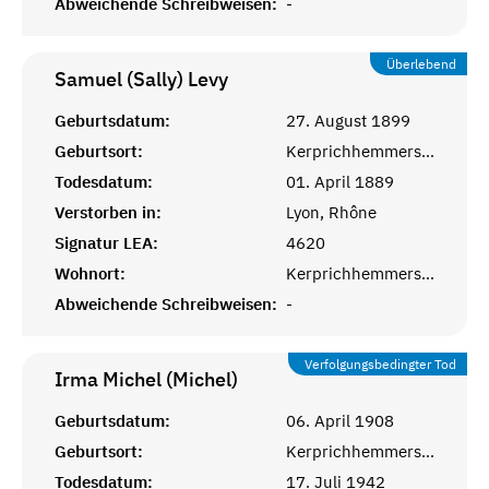
Abweichende Schreibweisen:
-
Überlebend
Samuel (Sally)
Levy
Geburtsdatum:
27. August 1899
Geburtsort:
Kerprichhemmersdorf, Saarlouis
Todesdatum:
01. April 1889
Verstorben in:
Lyon, Rhône
Signatur LEA:
4620
Wohnort:
Kerprichhemmersdorf
Abweichende Schreibweisen:
-
Verfolgungsbedingter Tod
Irma Michel (Michel)
Geburtsdatum:
06. April 1908
Geburtsort:
Kerprichhemmersdorf, Saarlouis
Todesdatum:
17. Juli 1942