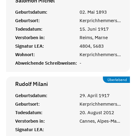
Salomon
Michel
Geburtsdatum:
02. Mai 1893
Geburtsort:
Kerprichhemmersdorf, Saarlouis
Todesdatum:
15. Juni 1917
Verstorben in:
Reims, Marne
Signatur LEA:
4804, 5683
Wohnort:
Kerprichhemmersdorf
Abweichende Schreibweisen:
-
Überlebend
Rudolf
Milani
Geburtsdatum:
29. April 1917
Geburtsort:
Kerprichhemmersdorf, Saarlouis
Todesdatum:
20. August 2012
Verstorben in:
Cannes, Alpes-Maritimes
Signatur LEA: