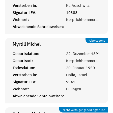
Verstorben in:
KL Auschwitz
Signatur LEA:
10388
Wohnort:
Kerprichhemmersdorf
Abweichende Schreibweisen:
-
Überlebend
Myrtill
Michel
Geburtsdatum:
22. Dezember 1891
Geburtsort:
Kerprichhemmersdorf, Saarlouis
Todesdatum:
20. Januar 1950
Verstorben in:
Haifa, Israel
Signatur LEA:
9941
Wohnort:
Dillingen
Abweichende Schreibweisen:
-
Nicht verfolgungsbedingter Tod