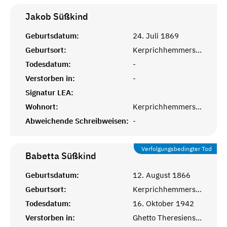
Jakob
Süßkind
Geburtsdatum:
24. Juli 1869
Geburtsort:
Kerprichhemmersdorf, Saarlouis
Todesdatum:
-
Verstorben in:
-
Signatur LEA:
Wohnort:
Kerprichhemmersdorf, Saarlouis
Abweichende Schreibweisen:
-
Verfolgungsbedingter Tod
Babetta
Süßkind
Geburtsdatum:
12. August 1866
Geburtsort:
Kerprichhemmersdorf, Saarlouis
Todesdatum:
16. Oktober 1942
Verstorben in:
Ghetto Theresienstadt