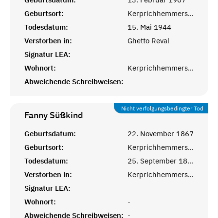
Geburtsort:
Kerprichhemmersdorf, Saarlouis
Todesdatum:
15. Mai 1944
Verstorben in:
Ghetto Reval
Signatur LEA:
Wohnort:
Kerprichhemmersdorf
Abweichende Schreibweisen:
-
Nicht verfolgungsbedingter Tod
Fanny
Süßkind
Geburtsdatum:
22. November 1867
Geburtsort:
Kerprichhemmersdorf, Saarlouis
Todesdatum:
25. September 1868
Verstorben in:
Kerprichhemmersdorf, Saarlouis
Signatur LEA:
Wohnort:
-
Abweichende Schreibweisen:
-