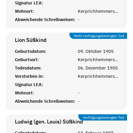
Signatur LEA:
Wohnort:
Kerprichhemmersdorf
Abweichende Schreibweisen:
-
Nicht verfolgungsbedingter Tod
Lion
Süßkind
Geburtsdatum:
09. Oktober 1905
Geburtsort:
Kerprichhemmersdorf, Saarlouis
Todesdatum:
06. Dezember 1905
Verstorben in:
Kerprichhemmersdorf, Saarlouis
Signatur LEA:
Wohnort:
-
Abweichende Schreibweisen:
-
Verfolgungsbedingter Tod
Ludwig (gen. Louis)
Süßkind
Geburtsdatum:
13. Februar 1907