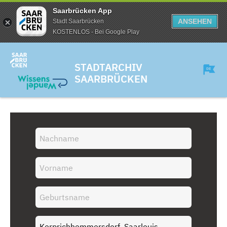
Saarbrücken App
ANSEHEN
Stadt Saarbrücken
KOSTENLOS - Bei Google Play
STADTARCHIV
SAARBRÜCKEN