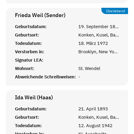
Überlebend
Frieda Weil (Sender)
Geburtsdatum:
19. September 1889
Geburtsort:
Konken, Kusel, Bayr. Pfalz
Todesdatum:
18. März 1972
Verstorben in:
Brooklyn, New York City, NY
Signatur LEA:
Wohnort:
St. Wendel
Abweichende Schreibweisen:
-
Ida Weil (Haas)
Geburtsdatum:
21. April 1893
Geburtsort:
Konken, Kusel, Bayr. Pfalz
Todesdatum:
12. August 1942
Verstorben in:
KL Auschwitz