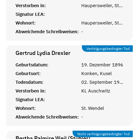
Verstorben in:
Haupersweiler, St. Wendel
Signatur LEA:
Wohnort:
Haupersweiler, St. Wendel
Abweichende Schreibweisen:
-
Verfolgungsbedingter Tod
Gertrud Lydia
Drexler
Geburtsdatum:
19. Dezember 1896
Geburtsort:
Konken, Kusel
Todesdatum:
02. September 1942
Verstorben in:
KL Auschwitz
Signatur LEA:
Wohnort:
St. Wendel
Abweichende Schreibweisen:
-
Nicht verfolgungsbedingter Tod
Bertha Palmire Weil (Stühler)