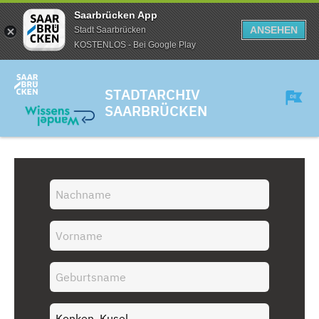
Saarbrücken App
ANSEHEN
Stadt Saarbrücken
KOSTENLOS - Bei Google Play
STADTARCHIV
SAARBRÜCKEN