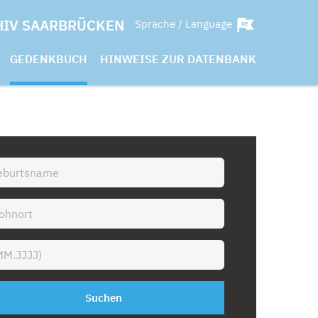
HIV SAARBRÜCKEN
Sprache / Language
GEDENKBUCH
HINWEISE ZUR DATENBANK
Suchen