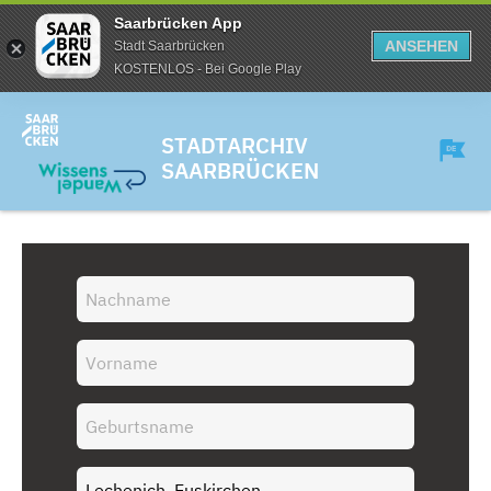
Saarbrücken App
ANSEHEN
Stadt Saarbrücken
KOSTENLOS - Bei Google Play
STADTARCHIV
SAARBRÜCKEN