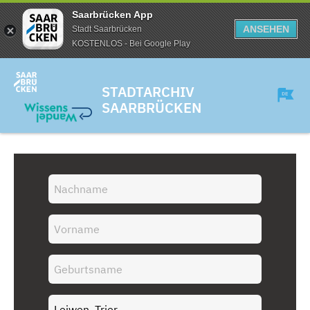
Saarbrücken App
ANSEHEN
Stadt Saarbrücken
KOSTENLOS - Bei Google Play
STADTARCHIV
SAARBRÜCKEN