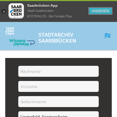
Saarbrücken App
ANSEHEN
Stadt Saarbrücken
KOSTENLOS - Bei Google Play
STADTARCHIV
SAARBRÜCKEN