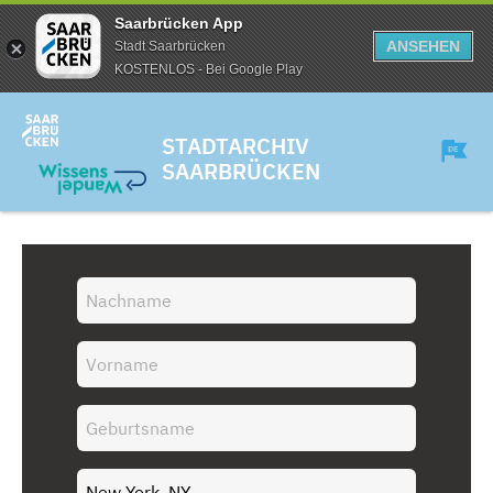
Saarbrücken App
ANSEHEN
Stadt Saarbrücken
KOSTENLOS - Bei Google Play
STADTARCHIV
SAARBRÜCKEN