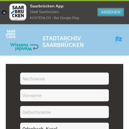
Saarbrücken App
ANSEHEN
Stadt Saarbrücken
KOSTENLOS - Bei Google Play
STADTARCHIV
SAARBRÜCKEN