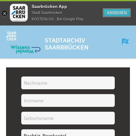
Saarbrücken App
ANSEHEN
Stadt Saarbrücken
KOSTENLOS - Bei Google Play
STADTARCHIV
SAARBRÜCKEN