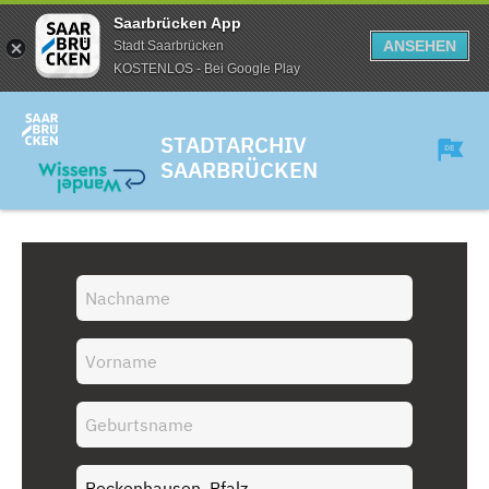
Saarbrücken App
ANSEHEN
Stadt Saarbrücken
KOSTENLOS - Bei Google Play
STADTARCHIV
SAARBRÜCKEN