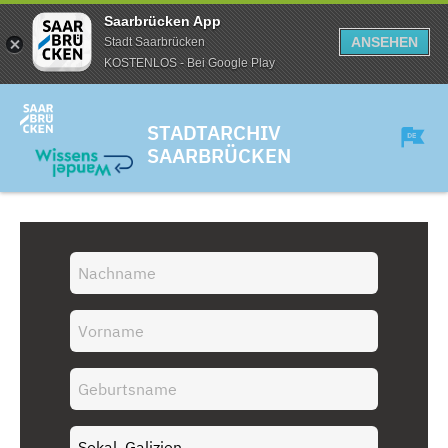
Saarbrücken App
ANSEHEN
Stadt Saarbrücken
KOSTENLOS - Bei Google Play
STADTARCHIV
SAARBRÜCKEN