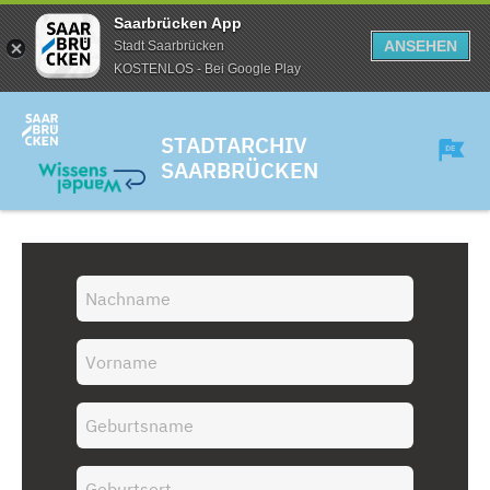
Saarbrücken App
ANSEHEN
Stadt Saarbrücken
KOSTENLOS - Bei Google Play
STADTARCHIV
SAARBRÜCKEN