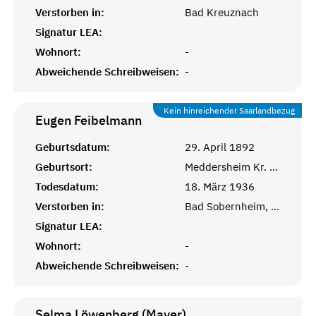
Verstorben in:
Bad Kreuznach
Signatur LEA:
Wohnort:
-
Abweichende Schreibweisen:
-
Kein hinreichender Saarlandbezug
Eugen
Feibelmann
Geburtsdatum:
29. April 1892
Geburtsort:
Meddersheim Kr. Kreuznach
Todesdatum:
18. März 1936
Verstorben in:
Bad Sobernheim, Bad Kreuznach
Signatur LEA:
Wohnort:
-
Abweichende Schreibweisen:
-
Selma Löwenberg (Mayer)