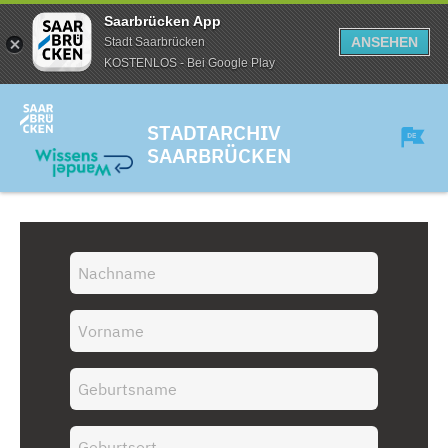
Saarbrücken App
ANSEHEN
Stadt Saarbrücken
KOSTENLOS - Bei Google Play
STADTARCHIV
SAARBRÜCKEN