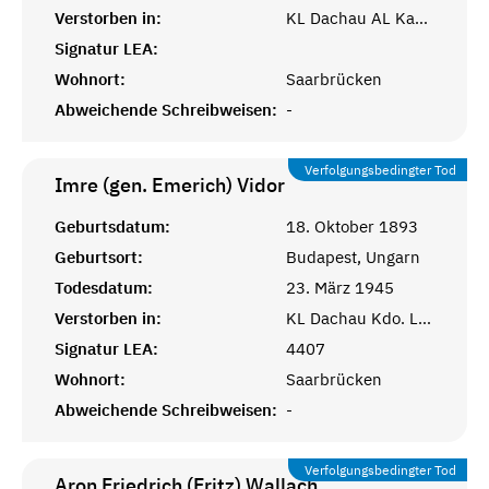
Verstorben in:
KL Dachau AL Kaufering
Signatur LEA:
Wohnort:
Saarbrücken
Abweichende Schreibweisen:
-
Verfolgungsbedingter Tod
Imre (gen. Emerich)
Vidor
Geburtsdatum:
18. Oktober 1893
Geburtsort:
Budapest, Ungarn
Todesdatum:
23. März 1945
Verstorben in:
KL Dachau Kdo. Lauingen
Signatur LEA:
4407
Wohnort:
Saarbrücken
Abweichende Schreibweisen:
-
Verfolgungsbedingter Tod
Aron Friedrich (Fritz)
Wallach