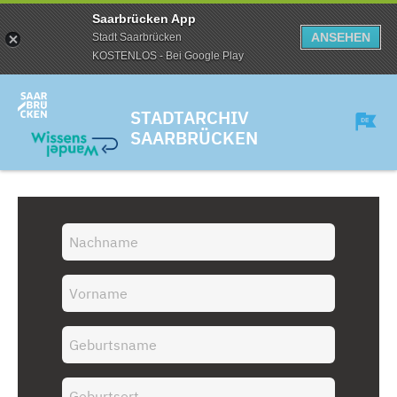
Saarbrücken App
ANSEHEN
Stadt Saarbrücken
KOSTENLOS - Bei Google Play
STADTARCHIV
SAARBRÜCKEN