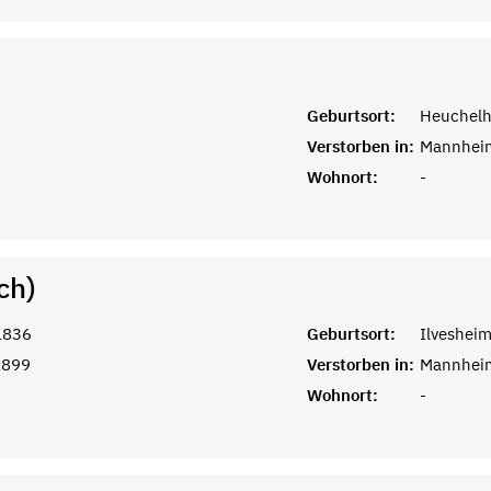
Geburtsort:
Heuchel
Verstorben in:
Mannhei
Wohnort:
-
ch)
1836
Geburtsort:
Ilveshei
1899
Verstorben in:
Mannhei
Wohnort:
-