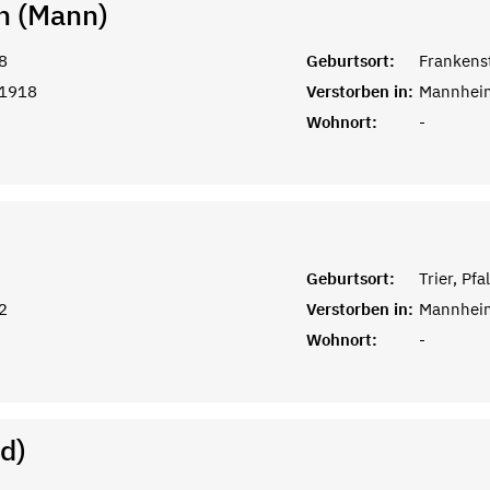
n (Mann)
8
Geburtsort:
Frankenst
 1918
Verstorben in:
Mannhei
Wohnort:
-
Geburtsort:
Trier, Pfa
2
Verstorben in:
Mannhei
Wohnort:
-
d)