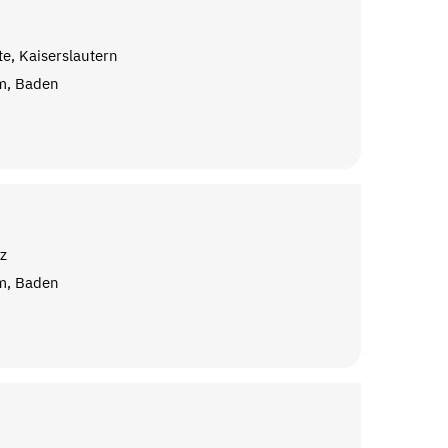
e, Kaiserslautern
m, Baden
lz
m, Baden