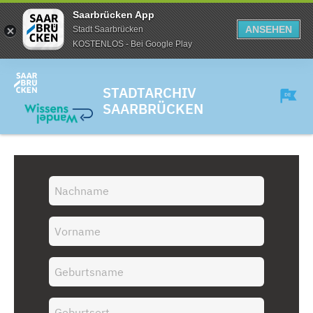
Saarbrücken App
ANSEHEN
Stadt Saarbrücken
KOSTENLOS - Bei Google Play
STADTARCHIV
SAARBRÜCKEN