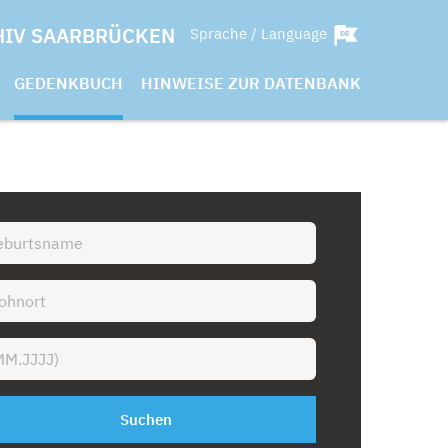
HIV SAARBRÜCKEN
Sprache / Language
GEDENKBUCH
HINWEISE ZUR DATENBANK
Suchen