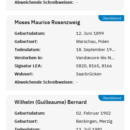
Abweichende Schreibweisen:
-
Überlebend
Moses Maurice
Rosenzweig
Geburtsdatum:
12. Juni 1899
Geburtsort:
Warschau, Polen
Todesdatum:
18. September 1976
Verstorben in:
Vandœuvre-lès-Nancy, Meurthe-et-Moselle
Signatur LEA:
5820, 8165, 8166
Wohnort:
Saarbrücken
Abweichende Schreibweisen:
-
Überlebend
Wilhelm (Guilleaume)
Bernard
Geburtsdatum:
02. Februar 1902
Geburtsort:
Beckingen, Merzig
Todesdatum:
13. Juli 1981