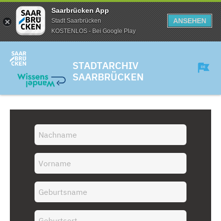
Saarbrücken App
ANSEHEN
Stadt Saarbrücken
KOSTENLOS - Bei Google Play
STADTARCHIV
SAARBRÜCKEN