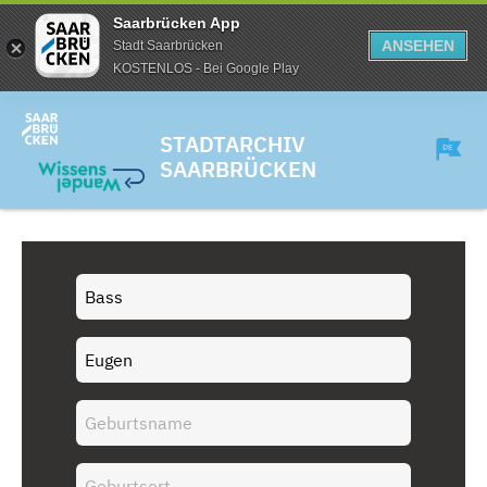
Saarbrücken App
ANSEHEN
Stadt Saarbrücken
KOSTENLOS - Bei Google Play
STADTARCHIV
SAARBRÜCKEN