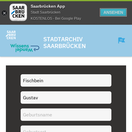
Saarbrücken App
ANSEHEN
Stadt Saarbrücken
KOSTENLOS - Bei Google Play
STADTARCHIV
SAARBRÜCKEN