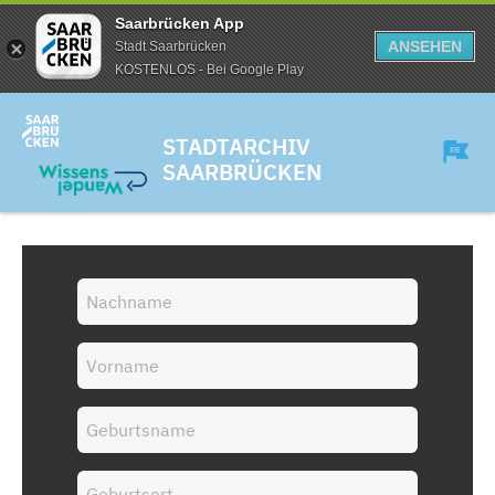
Saarbrücken App
ANSEHEN
Stadt Saarbrücken
KOSTENLOS - Bei Google Play
STADTARCHIV
SAARBRÜCKEN