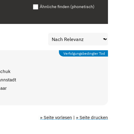
Ähnliche finden (phonetisch)
Verfolgungsbedingter Tod
schuk
annstadt
Saar
» Seite vorlesen
|
» Seite drucken