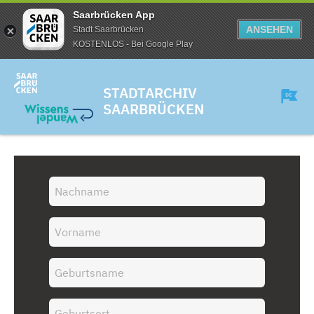
Saarbrücken App
ANSEHEN
Stadt Saarbrücken
KOSTENLOS - Bei Google Play
STADTARCHIV
SAARBRÜCKEN