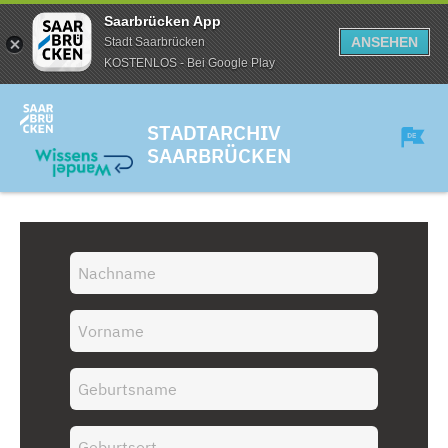
Saarbrücken App
ANSEHEN
Stadt Saarbrücken
KOSTENLOS - Bei Google Play
STADTARCHIV
SAARBRÜCKEN