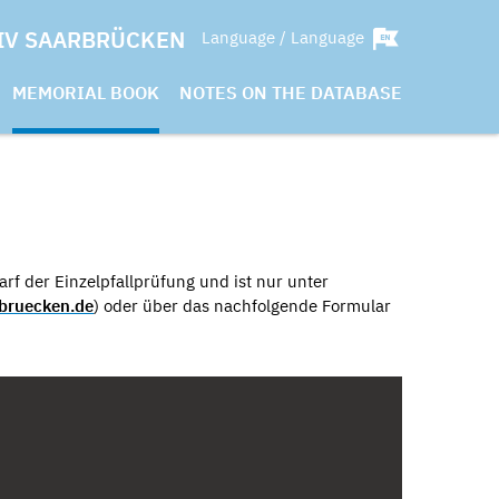
IV SAARBRÜCKEN
Language / Language
MEMORIAL BOOK
NOTES ON THE DATABASE
rf der Einzelpfallprüfung und ist nur unter
bruecken.de
) oder über das nachfolgende Formular