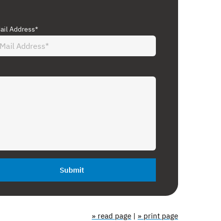
ail Address*
Submit
» read page
|
» print page