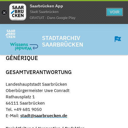
Saarbrücken App
VOIR
Stadt Saarbrücken
GRATUIT - Dans Google Play
STADTARCHIV
SAARBRÜCKEN
GÉNÉRIQUE
GESAMTVERANTWORTUNG
Landeshauptstadt Saarbrücken
Oberbürgermeister Uwe Conradt
Rathausplatz 1
66111 Saarbrücken
Tel. +49 681 9050
E-Mail:
stadt@saarbruecken.de