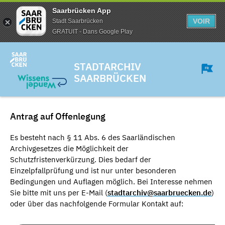
Saarbrücken App
VOIR
Stadt Saarbrücken
GRATUIT - Dans Google Play
STADTARCHIV
SAARBRÜCKEN
Antrag auf Offenlegung
Es besteht nach § 11 Abs. 6 des Saarländischen
Archivgesetzes die Möglichkeit der
Schutzfristenverkürzung. Dies bedarf der
Einzelpfallprüfung und ist nur unter besonderen
Bedingungen und Auflagen möglich. Bei Interesse nehmen
Sie bitte mit uns per E-Mail (
stadtarchiv@saarbruecken.de
)
oder über das nachfolgende Formular Kontakt auf: