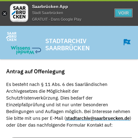
Saarbrücken App
VOIR
Stadt Saarbrücken
GRATUIT - Dans Google Play
STADTARCHIV
SAARBRÜCKEN
Antrag auf Offenlegung
Es besteht nach § 11 Abs. 6 des Saarländischen
Archivgesetzes die Möglichkeit der
Schutzfristenverkürzung. Dies bedarf der
Einzelpfallprüfung und ist nur unter besonderen
Bedingungen und Auflagen möglich. Bei Interesse nehmen
Sie bitte mit uns per E-Mail (
stadtarchiv@saarbruecken.de
)
oder über das nachfolgende Formular Kontakt auf: