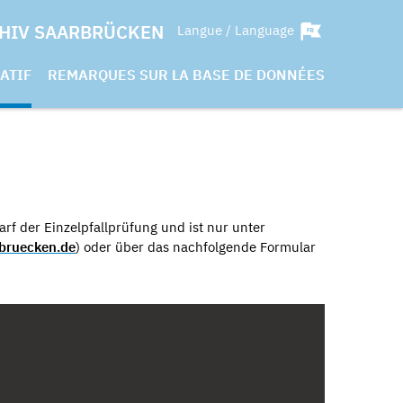
HIV SAARBRÜCKEN
Langue / Language
ATIF
REMARQUES SUR LA BASE DE DONNÉES
rf der Einzelpfallprüfung und ist nur unter
bruecken.de
) oder über das nachfolgende Formular