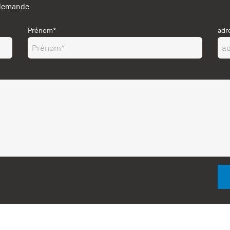
 demande
Prénom*
adr