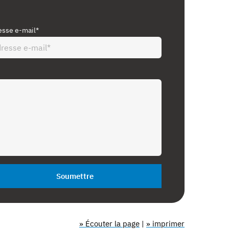
esse e-mail*
Soumettre
» Écouter la page
|
» imprimer