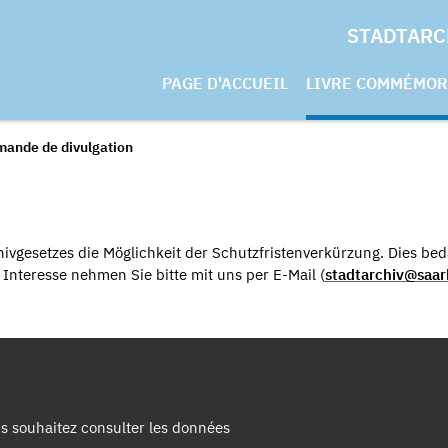
STADTARC
PAGE D'ACCUEIL
LIVRE COMMÉMOR
mande de divulgation
ivgesetzes die Möglichkeit der Schutzfristenverkürzung. Dies beda
nteresse nehmen Sie bitte mit uns per E-Mail (
stadtarchiv@saar
s souhaitez consulter les données