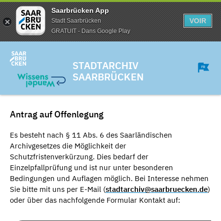
Saarbrücken App
VOIR
Stadt Saarbrücken
GRATUIT - Dans Google Play
STADTARCHIV
SAARBRÜCKEN
Antrag auf Offenlegung
Es besteht nach § 11 Abs. 6 des Saarländischen
Archivgesetzes die Möglichkeit der
Schutzfristenverkürzung. Dies bedarf der
Einzelpfallprüfung und ist nur unter besonderen
Bedingungen und Auflagen möglich. Bei Interesse nehmen
Sie bitte mit uns per E-Mail (
stadtarchiv@saarbruecken.de
)
oder über das nachfolgende Formular Kontakt auf: