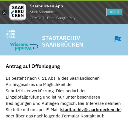
Saarbrücken App
VOIR
Stadt Saarbrücken
GRATUIT - Dans Google Play
STADTARCHIV
SAARBRÜCKEN
Antrag auf Offenlegung
Es besteht nach § 11 Abs. 6 des Saarländischen
Archivgesetzes die Möglichkeit der
Schutzfristenverkürzung. Dies bedarf der
Einzelpfallprüfung und ist nur unter besonderen
Bedingungen und Auflagen möglich. Bei Interesse nehmen
Sie bitte mit uns per E-Mail (
stadtarchiv@saarbruecken.de
)
oder über das nachfolgende Formular Kontakt auf: