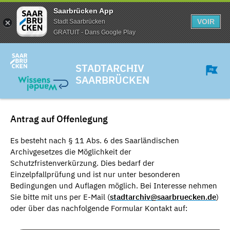
Saarbrücken App
VOIR
Stadt Saarbrücken
GRATUIT - Dans Google Play
STADTARCHIV
SAARBRÜCKEN
Antrag auf Offenlegung
Es besteht nach § 11 Abs. 6 des Saarländischen
Archivgesetzes die Möglichkeit der
Schutzfristenverkürzung. Dies bedarf der
Einzelpfallprüfung und ist nur unter besonderen
Bedingungen und Auflagen möglich. Bei Interesse nehmen
Sie bitte mit uns per E-Mail (
stadtarchiv@saarbruecken.de
)
oder über das nachfolgende Formular Kontakt auf: