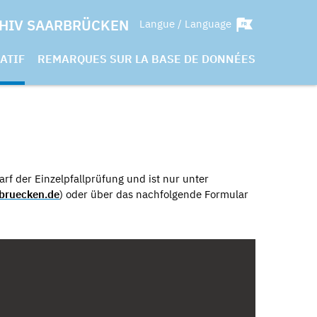
HIV SAARBRÜCKEN
Langue / Language
ATIF
REMARQUES SUR LA BASE DE DONNÉES
rf der Einzelpfallprüfung und ist nur unter
bruecken.de
) oder über das nachfolgende Formular