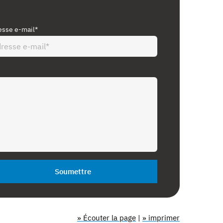
esse e-mail*
Soumettre
» Écouter la page
|
» imprimer