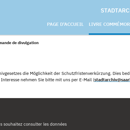
STADTARC
PAGE D'ACCUEIL
LIVRE COMMÉMOR
mande de divulgation
ivgesetzes die Möglichkeit der Schutzfristenverkürzung. Dies beda
nteresse nehmen Sie bitte mit uns per E-Mail (
stadtarchiv@saar
s souhaitez consulter les données