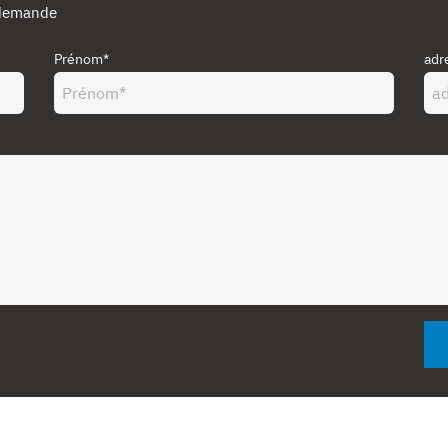
 demande
Prénom*
adr