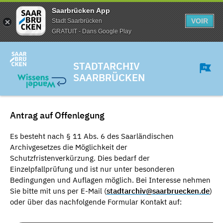
Saarbrücken App
VOIR
Stadt Saarbrücken
GRATUIT - Dans Google Play
STADTARCHIV
SAARBRÜCKEN
Antrag auf Offenlegung
Es besteht nach § 11 Abs. 6 des Saarländischen
Archivgesetzes die Möglichkeit der
Schutzfristenverkürzung. Dies bedarf der
Einzelpfallprüfung und ist nur unter besonderen
Bedingungen und Auflagen möglich. Bei Interesse nehmen
Sie bitte mit uns per E-Mail (
stadtarchiv@saarbruecken.de
)
oder über das nachfolgende Formular Kontakt auf: