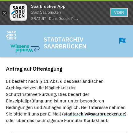
Saarbrücken App
VOIR
Stadt Saarbrücken
GRATUIT - Dans Google Play
STADTARCHIV
SAARBRÜCKEN
Antrag auf Offenlegung
Es besteht nach § 11 Abs. 6 des Saarländischen
Archivgesetzes die Möglichkeit der
Schutzfristenverkürzung. Dies bedarf der
Einzelpfallprüfung und ist nur unter besonderen
Bedingungen und Auflagen möglich. Bei Interesse nehmen
Sie bitte mit uns per E-Mail (
stadtarchiv@saarbruecken.de
)
oder über das nachfolgende Formular Kontakt auf: